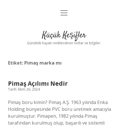
menüyü
Anasayfa
aç
Gizlilik Politikası
Küçük Keşifler
Yasal Uyarı
Gündelik hayatı renklendiren notlar ve bilgiler.
Hakkımızda
Etiket:
Pimaş marka mı
Pimaş Açılımı Nedir
Tarih: Ekim 26, 2024
Pimaş boru kimin? Pimaş A.Ş. 1963 yılında Enka
Holding bünyesinde PVC boru üretmek amacıyla
kurulmuştur. Pimapen, 1982 yılında Pimaş
tarafından kurulmuş olup, başarılı ve sistemli