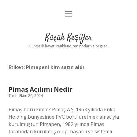
menüyü
Anasayfa
aç
Gizlilik Politikası
Küçük Keşifler
Yasal Uyarı
Gündelik hayatı renklendiren notlar ve bilgiler.
Hakkımızda
Etiket:
Pimapeni kim satın aldı
Pimaş Açılımı Nedir
Tarih: Ekim 26, 2024
Pimaş boru kimin? Pimaş A.Ş. 1963 yılında Enka
Holding bünyesinde PVC boru üretmek amacıyla
kurulmuştur. Pimapen, 1982 yılında Pimaş
tarafından kurulmuş olup, başarılı ve sistemli