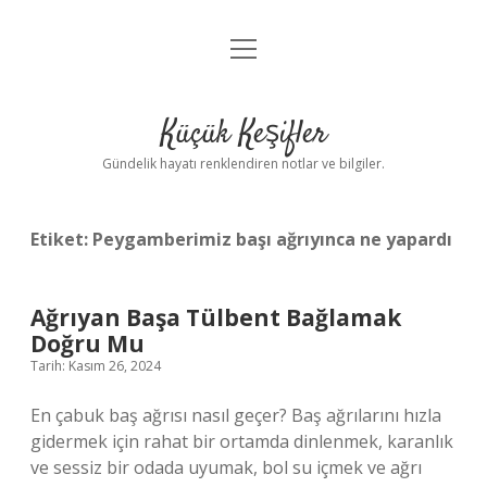
menüyü
Anasayfa
aç
Gizlilik Politikası
Küçük Keşifler
Yasal Uyarı
Gündelik hayatı renklendiren notlar ve bilgiler.
Hakkımızda
Etiket:
Peygamberimiz başı ağrıyınca ne yapardı
Ağrıyan Başa Tülbent Bağlamak
Doğru Mu
Tarih: Kasım 26, 2024
En çabuk baş ağrısı nasıl geçer? Baş ağrılarını hızla
gidermek için rahat bir ortamda dinlenmek, karanlık
ve sessiz bir odada uyumak, bol su içmek ve ağrı