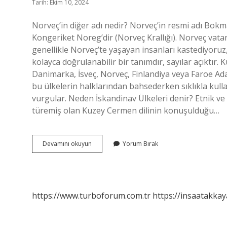
Tarih: Ekim 10, 2024
Norveç’in diğer adı nedir? Norveç’in resmi adı Bokm
Kongeriket Noreg’dir (Norveç Krallığı). Norveç va
genellikle Norveç’te yaşayan insanları kastediyoruz
kolayca doğrulanabilir bir tanımdır, sayılar açıktır
Danimarka, İsveç, Norveç, Finlandiya veya Faroe Adal
bu ülkelerin halklarından bahsederken sıklıkla kullan
vurgular. Neden İskandinav Ülkeleri denir? Etnik ve
türemiş olan Kuzey Cermen dilinin konuşulduğu…
Norveç
Devamını okuyun
Yorum Bırak
Ülkelerine
Ne
Denir
https://www.turboforum.com.tr
https://insaatakkay