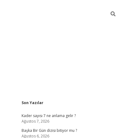
Sidebar
Son Yazılar
elexbet
betexper yeni giri
Kader sayısı 7 ne anlama gelir ?
Ağustos 7, 2026
Başka Bir Gün dizisi bitiyor mu ?
Ağustos 6, 2026