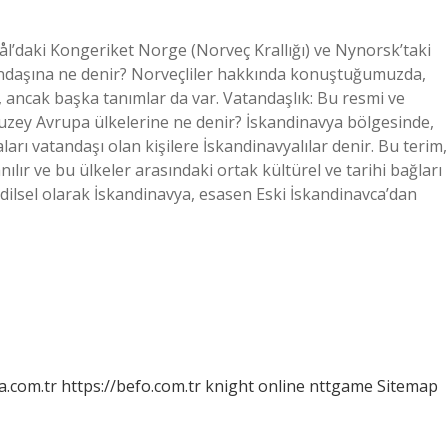
ål’daki Kongeriket Norge (Norveç Krallığı) ve Nynorsk’taki
tandaşına ne denir? Norveçliler hakkında konuştuğumuzda,
, ancak başka tanımlar da var. Vatandaşlık: Bu resmi ve
. Kuzey Avrupa ülkelerine ne denir? İskandinavya bölgesinde,
arı vatandaşı olan kişilere İskandinavyalılar denir. Bu terim,
ılır ve bu ülkeler arasındaki ortak kültürel ve tarihi bağları
 dilsel olarak İskandinavya, esasen Eski İskandinavca’dan
a.com.tr
https://befo.com.tr
knight online
nttgame
Sitemap