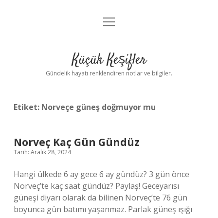
menüyü
Anasayfa
aç
Gizlilik Politikası
Küçük Keşifler
Yasal Uyarı
Gündelik hayatı renklendiren notlar ve bilgiler.
Hakkımızda
Etiket:
Norveçe güneş doğmuyor mu
Norveç Kaç Gün Gündüz
Tarih: Aralık 28, 2024
Hangi ülkede 6 ay gece 6 ay gündüz? 3 gün önce
Norveç’te kaç saat gündüz? Paylaş! Geceyarısı
güneşi diyarı olarak da bilinen Norveç’te 76 gün
boyunca gün batımı yaşanmaz. Parlak güneş ışığı