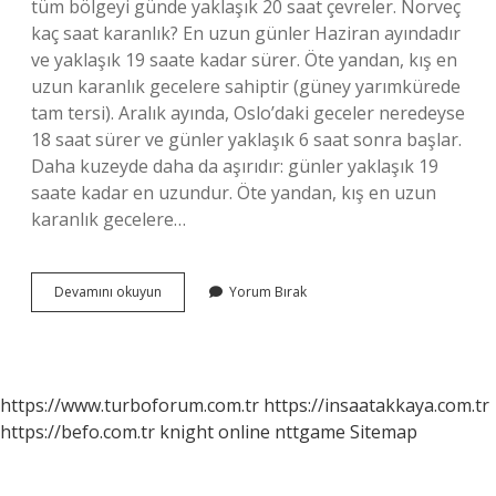
tüm bölgeyi günde yaklaşık 20 saat çevreler. Norveç
kaç saat karanlık? En uzun günler Haziran ayındadır
ve yaklaşık 19 saate kadar sürer. Öte yandan, kış en
uzun karanlık gecelere sahiptir (güney yarımkürede
tam tersi). Aralık ayında, Oslo’daki geceler neredeyse
18 saat sürer ve günler yaklaşık 6 saat sonra başlar.
Daha kuzeyde daha da aşırıdır: günler yaklaşık 19
saate kadar en uzundur. Öte yandan, kış en uzun
karanlık gecelere…
Norveç
Devamını okuyun
Yorum Bırak
Kaç
Gün
Gündüz
https://www.turboforum.com.tr
https://insaatakkaya.com.tr
https://befo.com.tr
knight online
nttgame
Sitemap