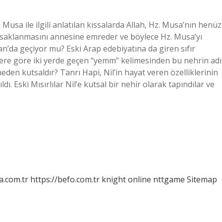
usa ile ilgili anlatılan kıssalarda Allah, Hz. Musa’nın henüz
na saklanmasını annesine emreder ve böylece Hz. Musa’yı
an’da geçiyor mu? Eski Arap edebiyatına da giren sıfır
lere göre iki yerde geçen “yemm” kelimesinden bu nehrin adı
eden kutsaldır? Tanrı Hapi, Nil’in hayat veren özelliklerinin
ldı. Eski Mısırlılar Nil’e kutsal bir nehir olarak tapındılar ve
a.com.tr
https://befo.com.tr
knight online
nttgame
Sitemap