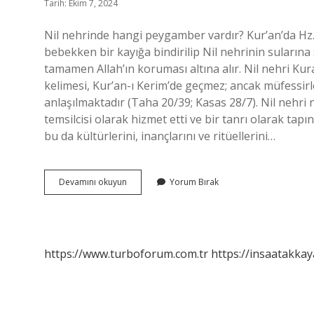
Tarih: Ekim 7, 2024
Nil nehrinde hangi peygamber vardır? Kur’an’da Hz. M
bebekken bir kayığa bindirilip Nil nehrinin suları
tamamen Allah’ın koruması altına alır. Nil nehri Kur
kelimesi, Kur’an-ı Kerim’de geçmez; ancak müfessir
anlaşılmaktadır (Taha 20/39; Kasas 28/7). Nil nehri n
temsilcisi olarak hizmet etti ve bir tanrı olarak tapını
bu da kültürlerini, inançlarını ve ritüellerini…
Nil
Devamını okuyun
Yorum Bırak
Nehri
Hangi
Peygambere
Aittir
https://www.turboforum.com.tr
https://insaatakkay