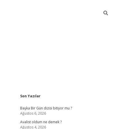
Sidebar
Son Yazılar
elexbet
betexper yeni gi
Başka Bir Gün dizisi bitiyor mu ?
Ağustos 6, 2026
Avalist oldum ne demek ?
Ağustos 4, 2026