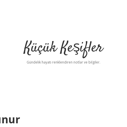
Küçük Keşifler
Gündelik hayatı renklendiren notlar ve bilgiler.
unur