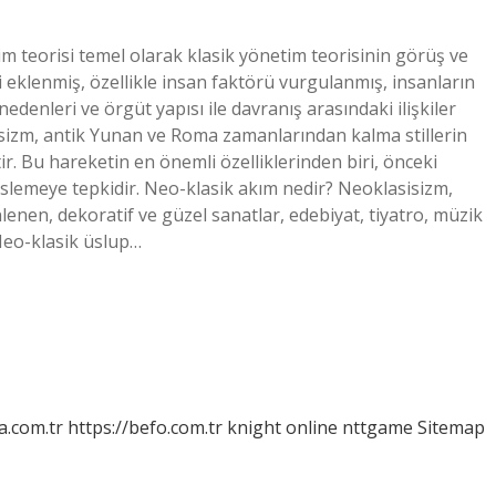
m teorisi temel olarak klasik yönetim teorisinin görüş ve
eklenmiş, özellikle insan faktörü vurgulanmış, insanların
nedenleri ve örgüt yapısı ile davranış arasındaki ilişkiler
isizm, antik Yunan ve Roma zamanlarından kalma stillerin
ir. Bu hareketin en önemli özelliklerinden biri, önceki
slemeye tepkidir. Neo-klasik akım nedir? Neoklasisizm,
nlenen, dekoratif ve güzel sanatlar, edebiyat, tiyatro, müzik
 Neo-klasik üslup…
a.com.tr
https://befo.com.tr
knight online
nttgame
Sitemap