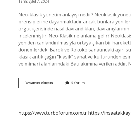
Tarih: Eylül 7, 2024
Neo-klasik yönetim anlayışı nedir? Neoklasik yöneti
prensiplerine dayanmaktadır ancak bunlara yenileri 
örgüt içerisinde nasıl davrandıkları, davranışlarının 
incelenmiştir. Neo-Klasik ne anlama gelir? Neoklas
yeniden canlandırılmasıyla ortaya çıkan bir harekett
dönemlerdeki Barok ve Rokoko sanatındaki aşırı sü
klasik antik çağın “klasik” sanat ve kültüründen esi
ve mimari alanlarındaki Batı akımına verilen addır.
Neo
Devamını okuyun
6 Yorum
Klasik
Neyi
Savunur
https://www.turboforum.com.tr
https://insaatakkay