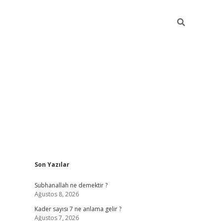
Sidebar
Son Yazılar
elexbet
betexper yeni gi
Subhanallah ne demektir ?
Ağustos 8, 2026
Kader sayısı 7 ne anlama gelir ?
Ağustos 7, 2026