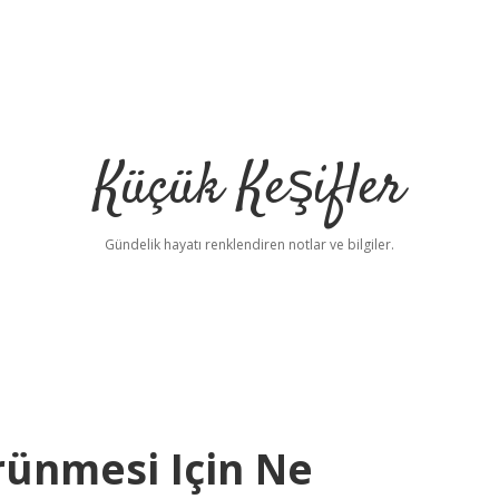
Küçük Keşifler
Gündelik hayatı renklendiren notlar ve bilgiler.
rünmesi Için Ne