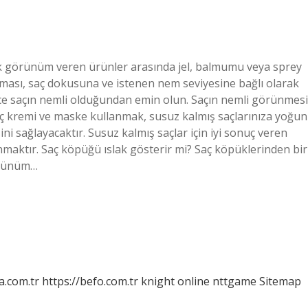
slak görünüm veren ürünler arasında jel, balmumu veya sprey
ması, saç dokusuna ve istenen nem seviyesine bağlı olarak
nce saçın nemli olduğundan emin olun. Saçın nemli görünmesi
aç kremi ve maske kullanmak, susuz kalmış saçlarınıza yoğun
 sağlayacaktır. Susuz kalmış saçlar için iyi sonuç veren
aktır. Saç köpüğü ıslak gösterir mi? Saç köpüklerinden bir
örünüm…
a.com.tr
https://befo.com.tr
knight online
nttgame
Sitemap