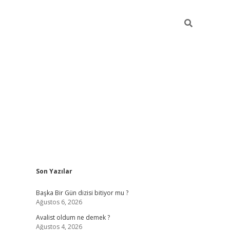
Sidebar
Son Yazılar
elexbet
betexper yeni gir
Başka Bir Gün dizisi bitiyor mu ?
Ağustos 6, 2026
Avalist oldum ne demek ?
Ağustos 4, 2026