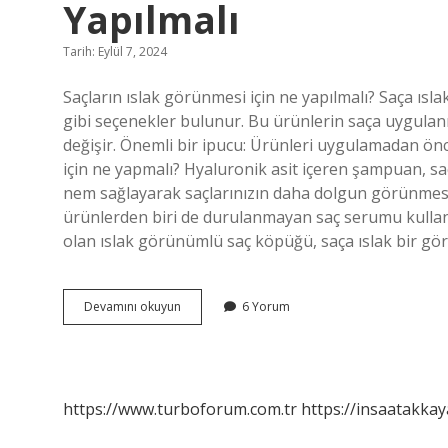
Yapılmalı
Tarih: Eylül 7, 2024
Saçların ıslak görünmesi için ne yapılmalı? Saça ı
gibi seçenekler bulunur. Bu ürünlerin saça uygulan
değişir. Önemli bir ipucu: Ürünleri uygulamadan ö
için ne yapmalı? Hyaluronik asit içeren şampuan, s
nem sağlayarak saçlarınızın daha dolgun görünmesini
ürünlerden biri de durulanmayan saç serumu kullanm
olan ıslak görünümlü saç köpüğü, saça ıslak bir g
Erkek
Devamını okuyun
6 Yorum
Saçın
Islak
Görünmesi
Için
Ne
https://www.turboforum.com.tr
https://insaatakkay
Yapılmalı