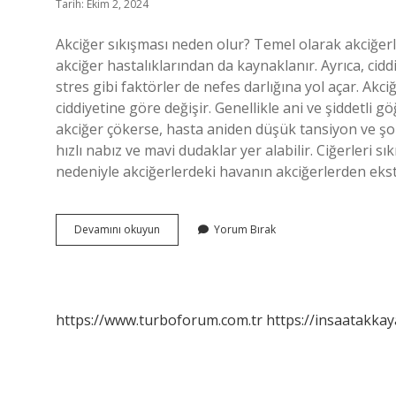
Tarih: Ekim 2, 2024
Akciğer sıkışması neden olur? Temel olarak akciğerl
akciğer hastalıklarından da kaynaklanır. Ayrıca, ciddi
stres gibi faktörler de nefes darlığına yol açar. Akciğ
ciddiyetine göre değişir. Genellikle ani ve şiddetli gö
akciğer çökerse, hasta aniden düşük tansiyon ve şok 
hızlı nabız ve mavi dudaklar yer alabilir. Ciğerleri 
nedeniyle akciğerlerdeki havanın akciğerlerden ek
Akciğer
Devamını okuyun
Yorum Bırak
Sıkışması
Ne
Demek
https://www.turboforum.com.tr
https://insaatakkay