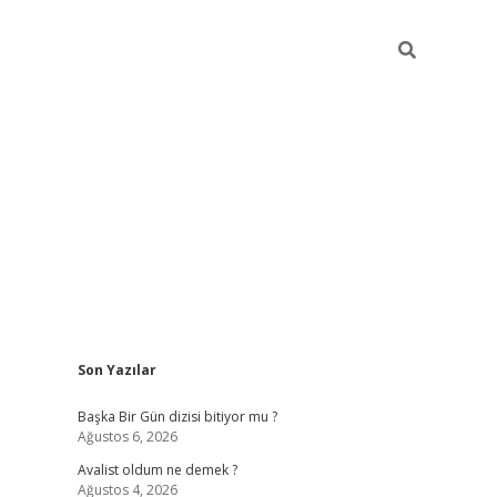
Sidebar
Son Yazılar
elexbet
betexper yeni gir
Başka Bir Gün dizisi bitiyor mu ?
Ağustos 6, 2026
Avalist oldum ne demek ?
Ağustos 4, 2026