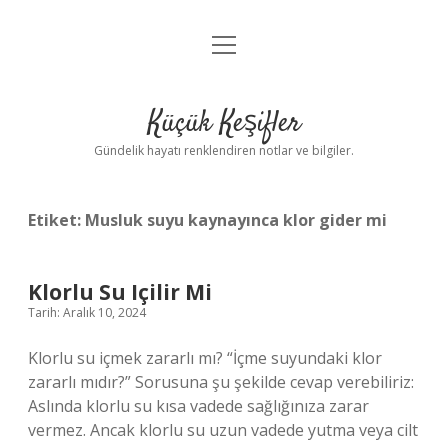
menüyü
Anasayfa
aç
Gizlilik Politikası
Küçük Keşifler
Yasal Uyarı
Gündelik hayatı renklendiren notlar ve bilgiler.
Hakkımızda
Etiket:
Musluk suyu kaynayınca klor gider mi
Klorlu Su Içilir Mi
Tarih: Aralık 10, 2024
Klorlu su içmek zararlı mı? “İçme suyundaki klor
zararlı mıdır?” Sorusuna şu şekilde cevap verebiliriz:
Aslında klorlu su kısa vadede sağlığınıza zarar
vermez. Ancak klorlu su uzun vadede yutma veya cilt