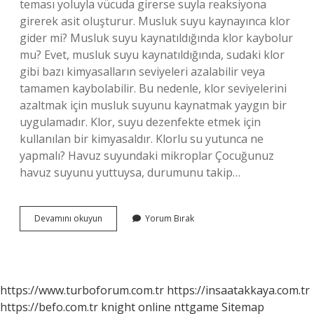
teması yoluyla vücuda girerse suyla reaksiyona
girerek asit oluşturur. Musluk suyu kaynayınca klor
gider mi? Musluk suyu kaynatıldığında klor kaybolur
mu? Evet, musluk suyu kaynatıldığında, sudaki klor
gibi bazı kimyasalların seviyeleri azalabilir veya
tamamen kaybolabilir. Bu nedenle, klor seviyelerini
azaltmak için musluk suyunu kaynatmak yaygın bir
uygulamadır. Klor, suyu dezenfekte etmek için
kullanılan bir kimyasaldır. Klorlu su yutunca ne
yapmalı? Havuz suyundaki mikroplar Çocuğunuz
havuz suyunu yuttuysa, durumunu takip…
Klorlu
Devamını okuyun
Yorum Bırak
Su
Içilir
Mi
https://www.turboforum.com.tr
https://insaatakkaya.com.tr
https://befo.com.tr
knight online
nttgame
Sitemap