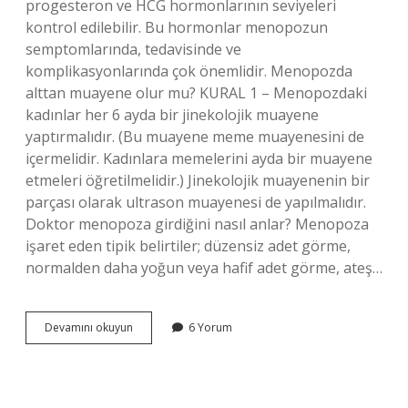
progesteron ve HCG hormonlarının seviyeleri
kontrol edilebilir. Bu hormonlar menopozun
semptomlarında, tedavisinde ve
komplikasyonlarında çok önemlidir. Menopozda
alttan muayene olur mu? KURAL 1 – Menopozdaki
kadınlar her 6 ayda bir jinekolojik muayene
yaptırmalıdır. (Bu muayene meme muayenesini de
içermelidir. Kadınlara memelerini ayda bir muayene
etmeleri öğretilmelidir.) Jinekolojik muayenenin bir
parçası olarak ultrason muayenesi de yapılmalıdır.
Doktor menopoza girdiğini nasıl anlar? Menopoza
işaret eden tipik belirtiler; düzensiz adet görme,
normalden daha yoğun veya hafif adet görme, ateş…
Menopoz
Devamını okuyun
6 Yorum
Muayenesi
Nasıl
Yapılır