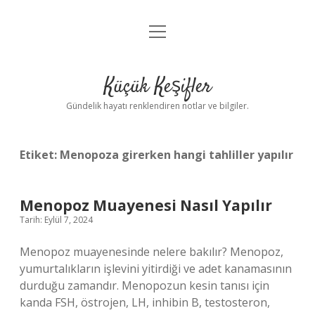
menüyü
Anasayfa
aç
Gizlilik Politikası
Küçük Keşifler
Yasal Uyarı
Gündelik hayatı renklendiren notlar ve bilgiler.
Hakkımızda
Etiket:
Menopoza girerken hangi tahliller yapılır
Menopoz Muayenesi Nasıl Yapılır
Tarih: Eylül 7, 2024
Menopoz muayenesinde nelere bakılır? Menopoz,
yumurtalıkların işlevini yitirdiği ve adet kanamasının
durduğu zamandır. Menopozun kesin tanısı için
kanda FSH, östrojen, LH, inhibin B, testosteron,