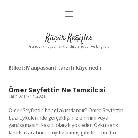
menüyü
Anasayfa
aç
Gizlilik Politikası
Küçük Keşifler
Yasal Uyarı
Gündelik hayatı renklendiren notlar ve bilgiler.
Hakkımızda
Etiket:
Maupassant tarzı hikâye nedir
Ömer Seyfettin Ne Temsilcisi
Tarih: Aralık 14, 2024
Ömer Seyfettin hangi akımdandır? Ömer Seyfettin
bazı öykülerinde gerçekliğin izlenimini veya
yanılsamasını kasıtlı olarak yok eder. Öykü sanki
kendisi tarafından uydurulmuş gibidir. Tüm bu