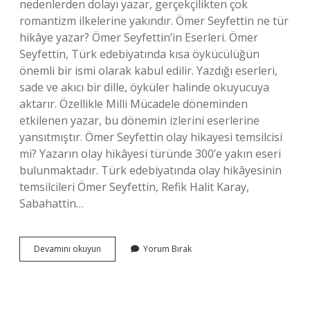
nedenlerden dolayı yazar, gerçekçilikten çok
romantizm ilkelerine yakındır. Ömer Seyfettin ne tür
hikâye yazar? Ömer Seyfettin’in Eserleri. Ömer
Seyfettin, Türk edebiyatında kısa öykücülüğün
önemli bir ismi olarak kabul edilir. Yazdığı eserleri,
sade ve akıcı bir dille, öyküler halinde okuyucuya
aktarır. Özellikle Milli Mücadele döneminden
etkilenen yazar, bu dönemin izlerini eserlerine
yansıtmıştır. Ömer Seyfettin olay hikayesi temsilcisi
mi? Yazarın olay hikâyesi türünde 300’e yakın eseri
bulunmaktadır. Türk edebiyatında olay hikâyesinin
temsilcileri Ömer Seyfettin, Refik Halit Karay,
Sabahattin…
Ömer
Devamını okuyun
Yorum Bırak
Seyfettin
Ne
Temsilcisi