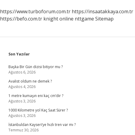
Nereye
Ödenir
https://www.turboforum.com.tr
https://insaatakkaya.com.tr
https://befo.com.tr
knight online
nttgame
Sitemap
Sidebar
Son Yazılar
Başka Bir Gün dizisi bitiyor mu ?
Ağustos 6, 2026
Avalist oldum ne demek ?
Ağustos 4, 2026
1 metre kumaşın eni kaç cm’dir ?
Ağustos 3, 2026
1000 Kilometre yol Kaç Saat Sürer ?
Ağustos 3, 2026
İstanbuldan Kayseri’ye hızlı tren var mı ?
Temmuz 30, 2026