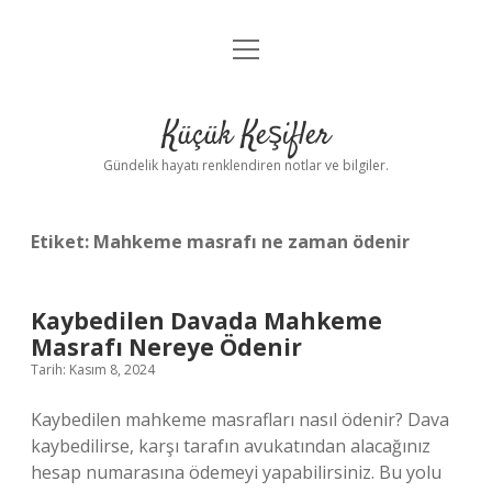
menüyü
Anasayfa
aç
Gizlilik Politikası
Küçük Keşifler
Yasal Uyarı
Gündelik hayatı renklendiren notlar ve bilgiler.
Hakkımızda
Etiket:
Mahkeme masrafı ne zaman ödenir
Kaybedilen Davada Mahkeme
Masrafı Nereye Ödenir
Tarih: Kasım 8, 2024
Kaybedilen mahkeme masrafları nasıl ödenir? Dava
kaybedilirse, karşı tarafın avukatından alacağınız
hesap numarasına ödemeyi yapabilirsiniz. Bu yolu