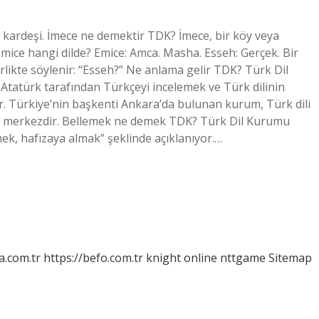
ardeşi. İmece ne demektir TDK? İmece, bir köy veya
mice hangi dilde? Emice: Amca. Masha. Esseh: Gerçek. Bir
rlikte söylenir: “Esseh?” Ne anlama gelir TDK? Türk Dil
atürk tarafından Türkçeyi incelemek ve Türk dilinin
r. Türkiye’nin başkenti Ankara’da bulunan kurum, Türk dili
bir merkezdir. Bellemek ne demek TDK? Türk Dil Kurumu
k, hafızaya almak” şeklinde açıklanıyor.…
a.com.tr
https://befo.com.tr
knight online
nttgame
Sitemap