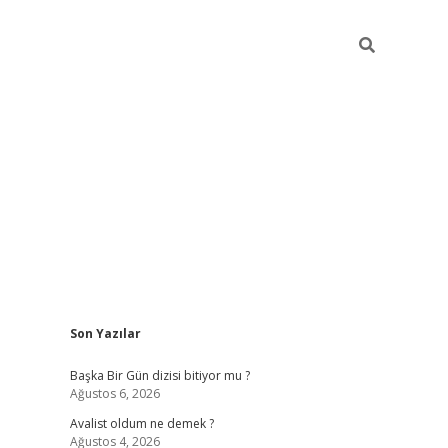
Sidebar
Son Yazılar
elexbet
betexper yeni giri
Başka Bir Gün dizisi bitiyor mu ?
Ağustos 6, 2026
Avalist oldum ne demek ?
Ağustos 4, 2026