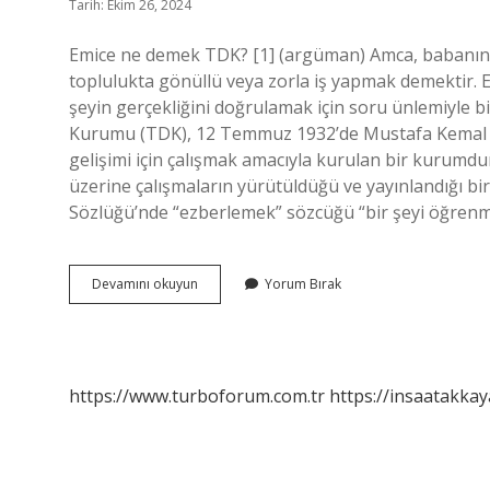
Tarih: Ekim 26, 2024
Emice ne demek TDK? [1] (argüman) Amca, babanın k
toplulukta gönüllü veya zorla iş yapmak demektir. E
şeyin gerçekliğini doğrulamak için soru ünlemiyle bi
Kurumu (TDK), 12 Temmuz 1932’de Mustafa Kemal At
gelişimi için çalışmak amacıyla kurulan bir kurumdu
üzerine çalışmaların yürütüldüğü ve yayınlandığı 
Sözlüğü’nde “ezberlemek” sözcüğü “bir şeyi öğrenme
Emece
Devamını okuyun
Yorum Bırak
Ne
Demek
https://www.turboforum.com.tr
https://insaatakkay