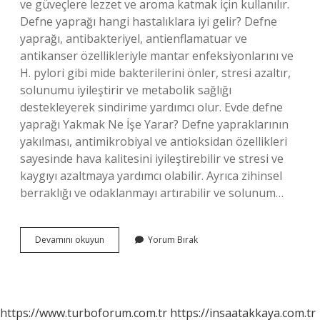
ve güveçlere lezzet ve aroma katmak için kullanılır.
Defne yaprağı hangi hastalıklara iyi gelir? Defne
yaprağı, antibakteriyel, antienflamatuar ve
antikanser özellikleriyle mantar enfeksiyonlarını ve
H. pylori gibi mide bakterilerini önler, stresi azaltır,
solunumu iyileştirir ve metabolik sağlığı
destekleyerek sindirime yardımcı olur. Evde defne
yaprağı Yakmak Ne İşe Yarar? Defne yapraklarının
yakılması, antimikrobiyal ve antioksidan özellikleri
sayesinde hava kalitesini iyileştirebilir ve stresi ve
kaygıyı azaltmaya yardımcı olabilir. Ayrıca zihinsel
berraklığı ve odaklanmayı artırabilir ve solunum…
Defne
Devamını okuyun
Yorum Bırak
Yaprağı
Ne
Işe
Yarar
https://www.turboforum.com.tr
https://insaatakkaya.com.tr