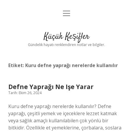
menüyü
Anasayfa
aç
Gizlilik Politikası
Küçük Keşifler
Yasal Uyarı
Gündelik hayatı renklendiren notlar ve bilgiler.
Hakkımızda
Etiket:
Kuru defne yaprağı nerelerde kullanılır
Defne Yaprağı Ne Işe Yarar
Tarih: Ekim 26, 2024
Kuru defne yaprağı nerelerde kullanılır? Defne
yaprağı, çeşitli yemek ve içeceklere lezzet katmak
veya sağlık amaçlı kullanılabilen çok yönlü bir
bitkidir. Özellikle et yemeklerine, çorbalara, soslara