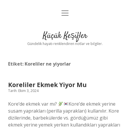
menüyü
Anasayfa
aç
Gizlilik Politikası
Küçük Keşifler
Yasal Uyarı
Gündelik hayatı renklendiren notlar ve bilgiler.
Hakkımızda
Etiket:
Koreliler ne yiyorlar
Koreliler Ekmek Yiyor Mu
Tarih: Ekim 3, 2024
Kore’de ekmek var mı?
Kore’de ekmek yerine
susam yaprakları (perilla yaprakları) kullanılır. Kore
dizilerinde, barbekülerde vs. gördüğümüz gibi
ekmek yerine yemek yerken kullandıkları yaprakları