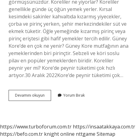
görmüşsünüzdür. Koreliler ne yiyorlar? Koreliler
genellikle günde üç öğün yemek yerler. Kırsal
kesimdeki sakinler kahvaltıda kızarmış yiyecekler,
çorba ve pirinç yerken, şehir merkezindekiler süt ve
ekmek tüketir. Öğle yemeğinde kızarmış pirinç veya
pirinç eriştesi gibi hafif yemekler tercih edilir. Güney
Kore’de en çok ne yenir? Güney Kore mutfağının ana
yemeklerinden biri pirinçtir. Sebzeli ve köri soslu
pilav en popüler yemeklerden biridir. Koreliler
peynir yer mi? Kore’de peynir tüketimi çok hızlı
artıyor.30 Aralık 2022Kore’de peynir tüketimi çok…
Koreliler
Devamını okuyun
Yorum Bırak
Ekmek
Yiyor
Mu
https://www.turboforum.com.tr
https://insaatakkaya.com.tr
https://befo.com.tr
knight online
nttgame
Sitemap