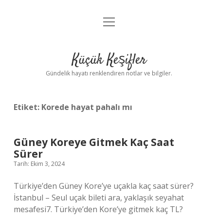
menüyü
Anasayfa
aç
Gizlilik Politikası
Küçük Keşifler
Yasal Uyarı
Gündelik hayatı renklendiren notlar ve bilgiler.
Hakkımızda
Etiket:
Korede hayat pahalı mı
Güney Koreye Gitmek Kaç Saat
Sürer
Tarih: Ekim 3, 2024
Türkiye’den Güney Kore’ye uçakla kaç saat sürer?
İstanbul – Seul uçak bileti ara, yaklaşık seyahat
mesafesi7. Türkiye’den Kore’ye gitmek kaç TL?