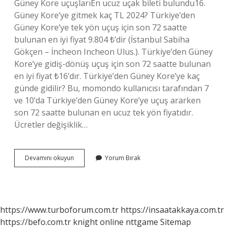
Güney Kore uçuşlarıEn ucuz uçak bileti bulundu16.
Güney Kore’ye gitmek kaç TL 2024? Türkiye’den
Güney Kore’ye tek yön uçuş için son 72 saatte
bulunan en iyi fiyat 9.804 ₺’dir (İstanbul Sabiha
Gökçen – İncheon Incheon Ulus.). Türkiye’den Güney
Kore’ye gidiş-dönüş uçuş için son 72 saatte bulunan
en iyi fiyat ₺16’dır. Türkiye’den Güney Kore’ye kaç
günde gidilir? Bu, momondo kullanıcısı tarafından 7
ve 10’da Türkiye’den Güney Kore’ye uçuş ararken
son 72 saatte bulunan en ucuz tek yön fiyatıdır.
Ücretler değişiklik…
Güney
Devamını okuyun
Yorum Bırak
Koreye
Gitmek
Kaç
Saat
Sürer
https://www.turboforum.com.tr
https://insaatakkaya.com.tr
https://befo.com.tr
knight online
nttgame
Sitemap