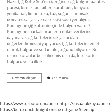
Hazır Çiğ Köfte Seti’nin içeriğinde çiğ bulgur, patates
püresi, kırmızı pul biber, karabiber, kimyon,
yenibahar, limon tuzu, tuz, soğan, sarımsak,
domates salçası ve nar ekşisi sosu yer alıyor.
Komagene çiğ köftenin içinde bulyon var mı?
Komagene markalı ürünlerin etiket verilerine
dayanarak çiğ köftelerin sıkça sorulan
değerlendirmesini yapıyoruz. Çiğ köftelerin temel
olarak bulgur ve sudan oluştuğunu biliyoruz. Bu
üründe oranlar belirtilmemiş olsa da; İnce köfte
bulguru ve su ilk iki…
Komagene
Devamını okuyun
Yorum Bırak
Çiğ
Köfte
De
Ne
Var
https://www.turboforum.com.tr
https://insaatakkaya.com.tr
https://befo.com.tr
knight online
nttgame
Sitemap