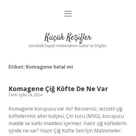
menüyü
Anasayfa
aç
Gizlilik Politikası
Küçük Keşifler
Yasal Uyarı
Gündelik hayatı renklendiren notlar ve bilgiler.
Hakkımızda
Etiket:
Komagene helal mi
Komagene Çiğ Köfte De Ne Var
Tarih: Eylül 24, 2024
Komagene koruyucu var mı? Benzersiz, lezzetli çiğ
köftelerimiz altın külçesi, Çin tuzu (MSG), koruyucu
madde ve katkı maddesi içermez. Hazır çiğ köftelerin
içinde ne var? Hazır Çiğ Köfte Seti İçin Malzemeler: