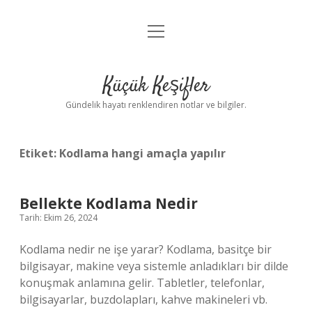
menüyü
Anasayfa
aç
Gizlilik Politikası
Küçük Keşifler
Yasal Uyarı
Gündelik hayatı renklendiren notlar ve bilgiler.
Hakkımızda
Etiket:
Kodlama hangi amaçla yapılır
Bellekte Kodlama Nedir
Tarih: Ekim 26, 2024
Kodlama nedir ne işe yarar? Kodlama, basitçe bir
bilgisayar, makine veya sistemle anladıkları bir dilde
konuşmak anlamına gelir. Tabletler, telefonlar,
bilgisayarlar, buzdolapları, kahve makineleri vb.