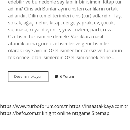
edebilir ve bu nedenle sayılabilir bir isimdir. Kitap tür
adı mı? Cins adı Bunlar aynı cinsten canlıların ortak
adlarıdır. Dilin temel terimleri cins (tür) adlarıdır. Taş,
sokak, ağaç, nehir, kitap, dergi, yaprak, ev, çocuk,
su, masa, rüya, düşünce, yuva, özlem, parti, ceza…
Özel isim tür isim ne demek? Varlıklara nasıl
atandıklarına göre özel isimler ve genel isimler
olarak ikiye ayrılır. Özel isimler benzersiz ve türünün
tek örneği olan isimlerdir. Özel isim örneklerine…
Televizyon
Devamını okuyun
6 Yorum
Özel
Ad
Mı
Tür
Adı
https://www.turboforum.com.tr
https://insaatakkaya.com.tr
Mı
https://befo.com.tr
knight online
nttgame
Sitemap