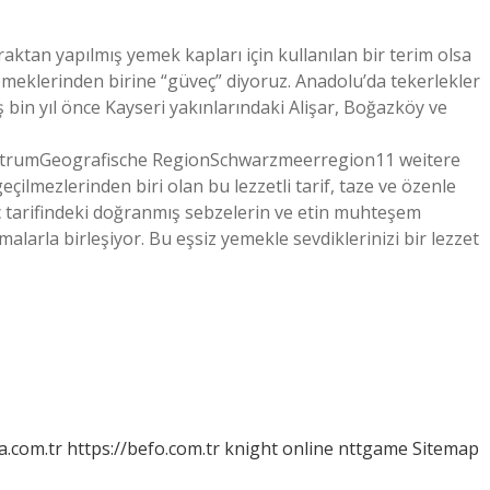
raktan yapılmış yemek kapları için kullanılan bir terim olsa
emeklerinden birine “güveç” diyoruz. Anadolu’da tekerlekler
 bin yıl önce Kayseri yakınlarındaki Alişar, Boğazköy ve
trumGeografische RegionSchwarzmeerregion11 weitere
ilmezlerinden biri olan bu lezzetli tarif, taze ve özenle
 tarifindeki doğranmış sebzelerin ve etin muhteşem
malarla birleşiyor. Bu eşsiz yemekle sevdiklerinizi bir lezzet
a.com.tr
https://befo.com.tr
knight online
nttgame
Sitemap