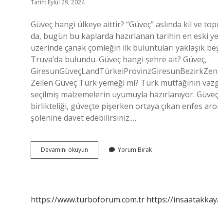
Tarih: Eylül 29, 2024
Güveç hangi ülkeye aittir? “Güveç” aslında kil ve top
da, bugün bu kaplarda hazırlanan tarihin en eski y
üzerinde çanak çömleğin ilk buluntuları yaklaşık beş
Truva’da bulundu. Güveç hangi şehre ait? Güveç,
GiresunGüveçLandTürkeiProvinzGiresunBezirkZen
Zeilen Güveç Türk yemeği mi? Türk mutfağının vazgeç
seçilmiş malzemelerin uyumuyla hazırlanıyor. Güveç
birlikteliği, güveçte pişerken ortaya çıkan enfes aro
şölenine davet edebilirsiniz.…
Güveç
Devamını okuyun
Yorum Bırak
Kime
Ait
https://www.turboforum.com.tr
https://insaatakkay