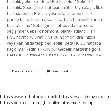
haftalık gebelikte Beta HCG kaç olur? Gebelik 1
haftalık. Gebeliğin 2. haftasında 500 IU’ya ulaşır. İlk 6
haftada beta-HCG seviyesi hızla artar ve her iki
günde bir iki katına çıkar. 3 haftalık hamilelik kanda
belli olur mu? Gebeliğin 3. haftasında hormonal
değişimler Gebelik hormonu olarak adlandırılan
HCG hormonu üretilir ve bu hormon idrarınızda
veya kanınızda tespit edilebilir. Beta HCG 3 haftada
kaç olmalı kadınlar kulübü? Gebelik haftasına göre
Beta-HCG düzeyleri: 3. hafta: 6-70 IU/l. 4. hafta: 10 –…
3
Devamını okuyun
Yorum Bırak
Haftalık
Gebelikte
Beta
Hcg
Değeri
https://www.turboforum.com.tr
https://insaatakkaya.com.tr
Kaç
https://befo.com.tr
knight online
nttgame
Sitemap
Olmalı