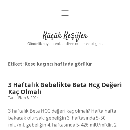
menüyü
Anasayfa
aç
Gizlilik Politikası
Küçük Keşifler
Yasal Uyarı
Gündelik hayatı renklendiren notlar ve bilgiler.
Hakkımızda
Etiket:
Kese kaçıncı haftada görülür
3 Haftalık Gebelikte Beta Hcg Değeri
Kaç Olmalı
Tarih: Ekim 8, 2024
3 haftalık Beta HCG değeri kaç olmalı? Hafta hafta
bakacak olursak; gebeliğin 3. haftasında 5-50
mlU/ml, gebeliğin 4. haftasında 5-426 mlU/ml’dir. 2