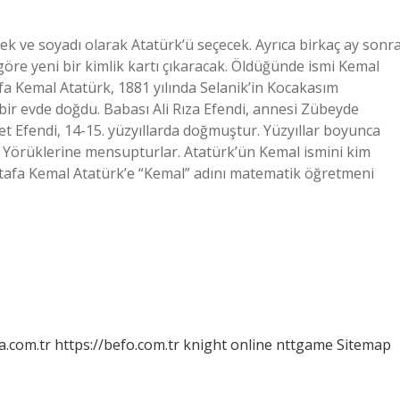
k ve soyadı olarak Atatürk’ü seçecek. Ayrıca birkaç ay sonr
göre yeni bir kimlik kartı çıkaracak. Öldüğünde ismi Kemal
afa Kemal Atatürk, 1881 yılında Selanik’in Kocakasım
bir evde doğdu. Babası Ali Rıza Efendi, annesi Zübeyde
 Efendi, 14-15. yüzyıllarda doğmuştur. Yüzyıllar boyunca
Yörüklerine mensupturlar. Atatürk’ün Kemal ismini kim
afa Kemal Atatürk’e “Kemal” adını matematik öğretmeni
a.com.tr
https://befo.com.tr
knight online
nttgame
Sitemap