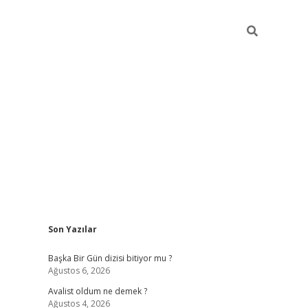
Sidebar
Son Yazılar
elexbet
betexper yeni gir
Başka Bir Gün dizisi bitiyor mu ?
Ağustos 6, 2026
Avalist oldum ne demek ?
Ağustos 4, 2026