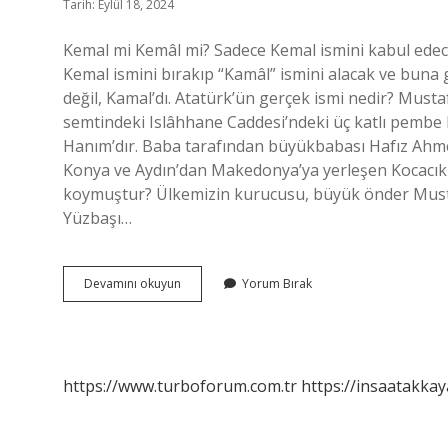
Tarih: Eylül 18, 2024
Kemal mi Kemâl mi? Sadece Kemal ismini kabul edece
Kemal ismini bırakıp “Kamâl” ismini alacak ve buna 
değil, Kamal’dı. Atatürk’ün gerçek ismi nedir? Must
semtindeki Islâhhane Caddesi’ndeki üç katlı pembe 
Hanım’dır. Baba tarafından büyükbabası Hafız Ahmet
Konya ve Aydın’dan Makedonya’ya yerleşen Kocacık 
koymuştur? Ülkemizin kurucusu, büyük önder Must
Yüzbaşı…
Atatürkün
Devamını okuyun
Yorum Bırak
Ismi
Kamal
Mı
Kemal
Mi
https://www.turboforum.com.tr
https://insaatakkay