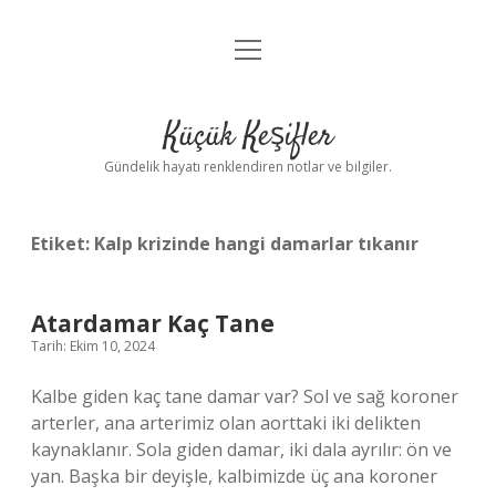
menüyü
Anasayfa
aç
Gizlilik Politikası
Küçük Keşifler
Yasal Uyarı
Gündelik hayatı renklendiren notlar ve bilgiler.
Hakkımızda
Etiket:
Kalp krizinde hangi damarlar tıkanır
Atardamar Kaç Tane
Tarih: Ekim 10, 2024
Kalbe giden kaç tane damar var? Sol ve sağ koroner
arterler, ana arterimiz olan aorttaki iki delikten
kaynaklanır. Sola giden damar, iki dala ayrılır: ön ve
yan. Başka bir deyişle, kalbimizde üç ana koroner