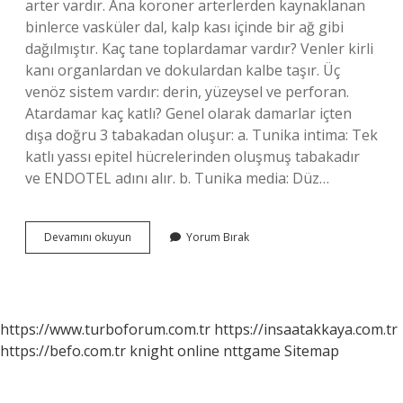
arter vardır. Ana koroner arterlerden kaynaklanan
binlerce vasküler dal, kalp kası içinde bir ağ gibi
dağılmıştır. Kaç tane toplardamar vardır? Venler kirli
kanı organlardan ve dokulardan kalbe taşır. Üç
venöz sistem vardır: derin, yüzeysel ve perforan.
Atardamar kaç katlı? Genel olarak damarlar içten
dışa doğru 3 tabakadan oluşur: a. Tunika intima: Tek
katlı yassı epitel hücrelerinden oluşmuş tabakadır
ve ENDOTEL adını alır. b. Tunika media: Düz…
Atardamar
Devamını okuyun
Yorum Bırak
Kaç
Tane
https://www.turboforum.com.tr
https://insaatakkaya.com.tr
https://befo.com.tr
knight online
nttgame
Sitemap