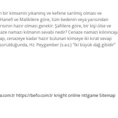
ir kimsenin yıkanmış ve kefene sarılmış olması ve
 Hanefi ve Malikilere göre, tüm bedenin veya yarısından
sının hazır olması gerekir. Şafiilere göre, bir kişi ölse ve
enaze namazı kılmanın sevabı nedir? Cenaze namazı kılınıncay
ap, cenazeye kadar hazır bulunan kimseye iki kırat sevap
ye sorulduğunda, Hz. Peygamber (s.a.s.) “İki büyük dağ gibidir”
a.com.tr
https://befo.com.tr
knight online
nttgame
Sitemap