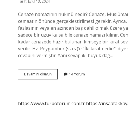
Tarih: Eylül 13, 2024
Cenaze namazının hükmü nedir? Cenaze, Müslüman b
cemaatin önünde gerçekleştirilmesi gerekir. Ayrıca,
fazlasının veya en azından baş dahil olmak üzere yarı
sadece bir uzuv kalsa bile cenaze namazı kılınır. C
kadar cenazede hazır bulunan kimseye bir kırat sev
verilir. Hz. Peygamber (s.a.s.)’e “İki kırat nedir?” di
cevabını vermiştir. Yani sevap iki büyük dağ…
Cenaze
Devamını okuyun
14 Yorum
Namazının
Anlamı
Nedir
https://www.turboforum.com.tr
https://insaatakkay