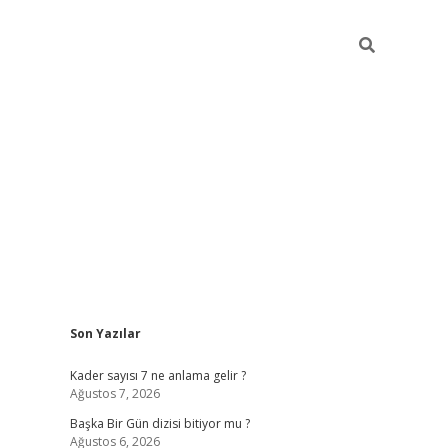
Sidebar
Son Yazılar
elexbet
betexper yeni gir
Kader sayısı 7 ne anlama gelir ?
Ağustos 7, 2026
Başka Bir Gün dizisi bitiyor mu ?
Ağustos 6, 2026