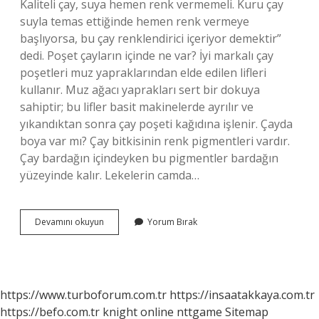
Kaliteli çay, suya hemen renk vermemeli. Kuru çay
suyla temas ettiğinde hemen renk vermeye
başlıyorsa, bu çay renklendirici içeriyor demektir”
dedi. Poşet çayların içinde ne var? İyi markalı çay
poşetleri muz yapraklarından elde edilen lifleri
kullanır. Muz ağacı yaprakları sert bir dokuya
sahiptir; bu lifler basit makinelerde ayrılır ve
yıkandıktan sonra çay poşeti kağıdına işlenir. Çayda
boya var mı? Çay bitkisinin renk pigmentleri vardır.
Çay bardağın içindeyken bu pigmentler bardağın
yüzeyinde kalır. Lekelerin camda…
Poşet
Devamını okuyun
Yorum Bırak
Çaylarda
Boya
Var
Mı
https://www.turboforum.com.tr
https://insaatakkaya.com.tr
https://befo.com.tr
knight online
nttgame
Sitemap