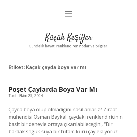
menüyü
Anasayfa
aç
Gizlilik Politikası
Küçük Keşifler
Yasal Uyarı
Gündelik hayatı renklendiren notlar ve bilgiler.
Hakkımızda
Etiket:
Kaçak çayda boya var mı
Poşet Çaylarda Boya Var Mı
Tarih: Ekim 25, 2024
Çayda boya olup olmadığını nasıl anlarız? Ziraat
mühendisi Osman Baykal, çaydaki renklendiricinin
basit bir deneyle ortaya çıkarılabileceğini, “Bir
bardak soğuk suya bir tutam kuru çay ekliyoruz.