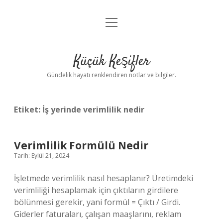
menüyü
Anasayfa
aç
Gizlilik Politikası
Küçük Keşifler
Yasal Uyarı
Gündelik hayatı renklendiren notlar ve bilgiler.
Hakkımızda
Etiket:
İş yerinde verimlilik nedir
Verimlilik Formülü Nedir
Tarih: Eylül 21, 2024
İşletmede verimlilik nasıl hesaplanır? Üretimdeki
verimliliği hesaplamak için çıktıların girdilere
bölünmesi gerekir, yani formül = Çıktı / Girdi.
Giderler faturaları, çalışan maaşlarını, reklam