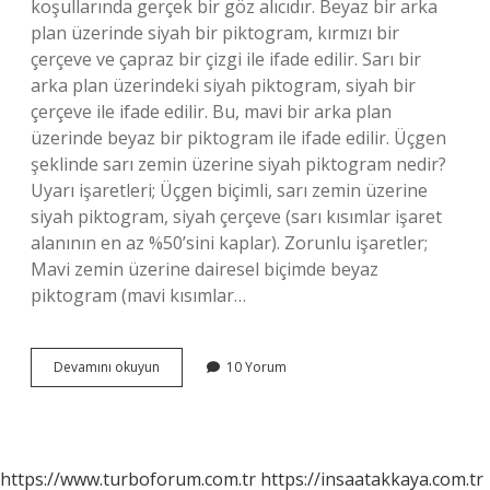
koşullarında gerçek bir göz alıcıdır. Beyaz bir arka
plan üzerinde siyah bir piktogram, kırmızı bir
çerçeve ve çapraz bir çizgi ile ifade edilir. Sarı bir
arka plan üzerindeki siyah piktogram, siyah bir
çerçeve ile ifade edilir. Bu, mavi bir arka plan
üzerinde beyaz bir piktogram ile ifade edilir. Üçgen
şeklinde sarı zemin üzerine siyah piktogram nedir?
Uyarı işaretleri; Üçgen biçimli, sarı zemin üzerine
siyah piktogram, siyah çerçeve (sarı kısımlar işaret
alanının en az %50’sini kaplar). Zorunlu işaretler;
Mavi zemin üzerine dairesel biçimde beyaz
piktogram (mavi kısımlar…
Sarı
Devamını okuyun
10 Yorum
Zemin
Üzerine
Siyah
Işaret
Ne
https://www.turboforum.com.tr
https://insaatakkaya.com.tr
Anlama