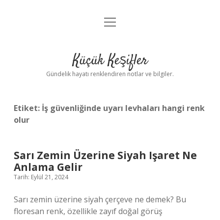
menüyü
Anasayfa
aç
Gizlilik Politikası
Küçük Keşifler
Yasal Uyarı
Gündelik hayatı renklendiren notlar ve bilgiler.
Hakkımızda
Etiket:
İş güvenliğinde uyarı levhaları hangi renk
olur
Sarı Zemin Üzerine Siyah Işaret Ne
Anlama Gelir
Tarih: Eylül 21, 2024
Sarı zemin üzerine siyah çerçeve ne demek? Bu
floresan renk, özellikle zayıf doğal görüş