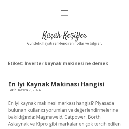
menüyü
Anasayfa
aç
Gizlilik Politikası
Küçük Keşifler
Yasal Uyarı
Gündelik hayatı renklendiren notlar ve bilgiler.
Hakkımızda
Etiket:
İnverter kaynak makinesi ne demek
En Iyi Kaynak Makinası Hangisi
Tarih: Kasım 7, 2024
En iyi kaynak makinesi markası hangisi? Piyasada
bulunan kullanıcı yorumları ve değerlendirmelerine
bakıldığında; Magmaweld, Catpower, Börth,
Askaynak ve Klpro gibi markalar en çok tercih edilen