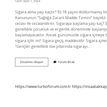
Tarih: Ekim 1, 2024
Sigara alma yaşı kaçtır? B) 18 yaşını doldurmamış ki
Kanununun “Sağlığa Zararlı Madde Temini” başlıklı 1
cezası ile cezalandırılır. Sigaraya başlama yaşı kaç?
genellikle çocukluk ve ergenlik döneminde başlanıyo
başlamayacaktır. Ancak günümüzde sigara içmeye baş
sigara içilir mi? Sigara geçiş maddesidir. Sigara içm
“Gençler genellikle lise yıllarında sigarayı…
Sigara
Devamını okuyun
Yorum Bırak
En
Az
Kaç
Yaşında
Içilir
https://www.turboforum.com.tr
https://insaatakkay