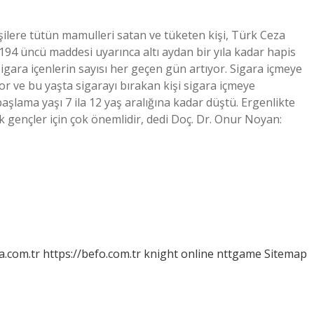
şilere tütün mamulleri satan ve tüketen kişi, Türk Ceza
94 üncü maddesi uyarınca altı aydan bir yıla kadar hapis
 Sigara içenlerin sayısı her geçen gün artıyor. Sigara içmeye
r ve bu yaşta sigarayı bırakan kişi sigara içmeye
lama yaşı 7 ila 12 yaş aralığına kadar düştü. Ergenlikte
ek gençler için çok önemlidir, dedi Doç. Dr. Onur Noyan:
a.com.tr
https://befo.com.tr
knight online
nttgame
Sitemap