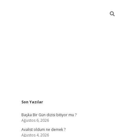
Sidebar
Son Yazılar
elexbet
betexper yeni gir
Başka Bir Gün dizisi bitiyor mu ?
Ağustos 6, 2026
Avalist oldum ne demek ?
Ağustos 4, 2026