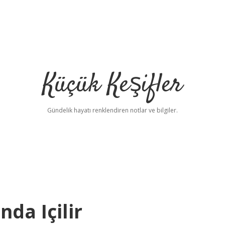
Küçük Keşifler
Gündelik hayatı renklendiren notlar ve bilgiler.
nda Içilir