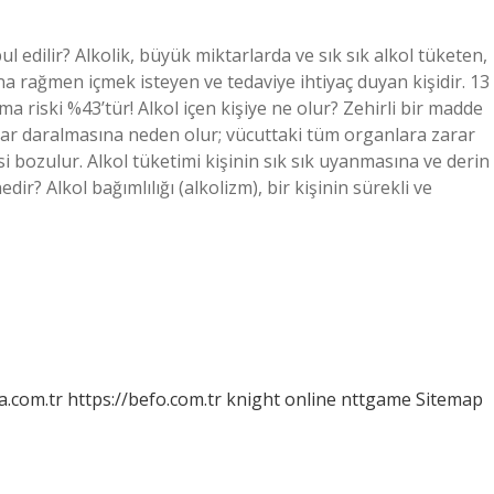
l edilir? Alkolik, büyük miktarlarda ve sık sık alkol tüketen,
na rağmen içmek isteyen ve tedaviye ihtiyaç duyan kişidir. 13
ma riski %43’tür! Alkol içen kişiye ne olur? Zehirli bir madde
mar daralmasına neden olur; vücuttaki tüm organlara zarar
esi bozulur. Alkol tüketimi kişinin sık sık uyanmasına ve derin
r? Alkol bağımlılığı (alkolizm), bir kişinin sürekli ve
a.com.tr
https://befo.com.tr
knight online
nttgame
Sitemap