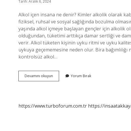
Tarih: Aralık 6, 2024
Alkol içen insana ne denir? Kimler alkolik olarak kabu
fiziksel, ruhsal ve sosyal sağlığında bozulma olması
yaşında alkol içmeye başlayan gençler için alkolik ol
olduğundan, tüketimi arttıkça damar sertliği ve da
verir. Alkol tüketen kişinin uyku ritmi ve uyku kalit
uykuya geçememesine neden olur. Bira bağımlılığı nedi
kontrolsüz alkol…
Bira
Devamını okuyun
Yorum Bırak
Içen
Kişiye
Ne
Denir
https://www.turboforum.com.tr
https://insaatakkay