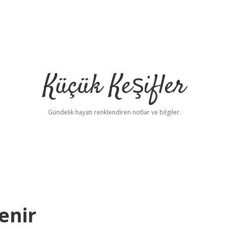
Küçük Keşifler
Gündelik hayatı renklendiren notlar ve bilgiler.
enir