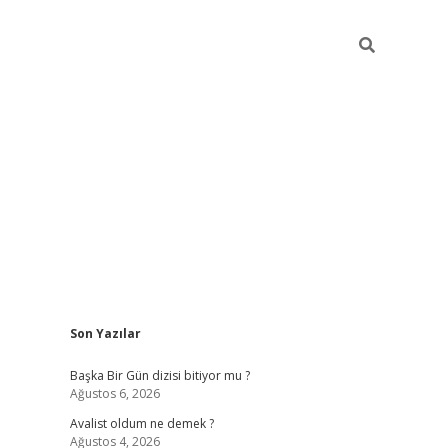
Sidebar
Son Yazılar
elexbet
betexper yeni gir
Başka Bir Gün dizisi bitiyor mu ?
Ağustos 6, 2026
Avalist oldum ne demek ?
Ağustos 4, 2026