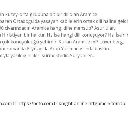
inin kuzey-orta grubuna ait bir dil olan Aramice
baren Ortadoğu’da yaşayan kabilelerin ortak dili haline geldi
000 civarındadır. Aramice hangi dine mensup? Asurlular,
ristiyan bir halktır. Hz İsa hangi dili konuşuyor? Hz. İsa’nı
n en çok konuşulduğu şehirdir. Kuran Aramice mi? Luxenberg,
aynı zamanda 8. yüzyılda Arap Yarımadası’nda baskın
yla yazıldığını ileri sürmektedir. Süryaniler…
a.com.tr
https://befo.com.tr
knight online
nttgame
Sitemap