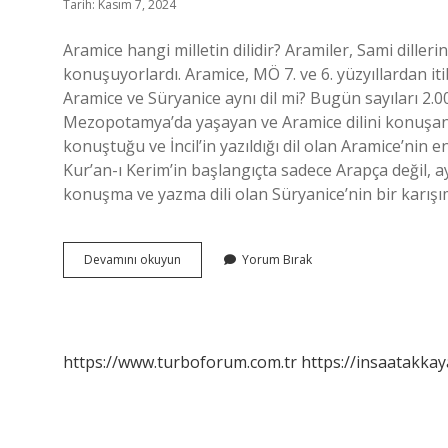
Tarih: Kasım 7, 2024
Aramice hangi milletin dilidir? Aramiler, Sami diller
konuşuyorlardı. Aramice, MÖ 7. ve 6. yüzyıllardan iti
Aramice ve Süryanice aynı dil mi? Bugün sayıları 2.
Mezopotamya’da yaşayan ve Aramice dilini konuşan Hı
konuştuğu ve İncil’in yazıldığı dil olan Aramice’ni
Kur’an-ı Kerim’in başlangıçta sadece Arapça değil, 
konuşma ve yazma dili olan Süryanice’nin bir karışımı
Aramice
Devamını okuyun
Yorum Bırak
Kim
Konuşur
https://www.turboforum.com.tr
https://insaatakkay