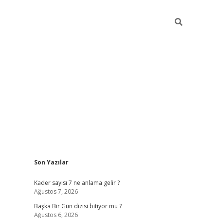
Sidebar
Son Yazılar
elexbet
betexper yeni giri
Kader sayısı 7 ne anlama gelir ?
Ağustos 7, 2026
Başka Bir Gün dizisi bitiyor mu ?
Ağustos 6, 2026