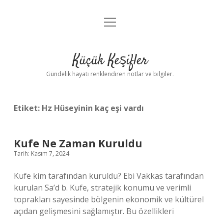
menüyü
Anasayfa
aç
Gizlilik Politikası
Küçük Keşifler
Yasal Uyarı
Gündelik hayatı renklendiren notlar ve bilgiler.
Hakkımızda
Etiket:
Hz Hüseyinin kaç eşi vardı
Kufe Ne Zaman Kuruldu
Tarih: Kasım 7, 2024
Kufe kim tarafından kuruldu? Ebi Vakkas tarafından
kurulan Sa’d b. Kufe, stratejik konumu ve verimli
toprakları sayesinde bölgenin ekonomik ve kültürel
açıdan gelişmesini sağlamıştır. Bu özellikleri