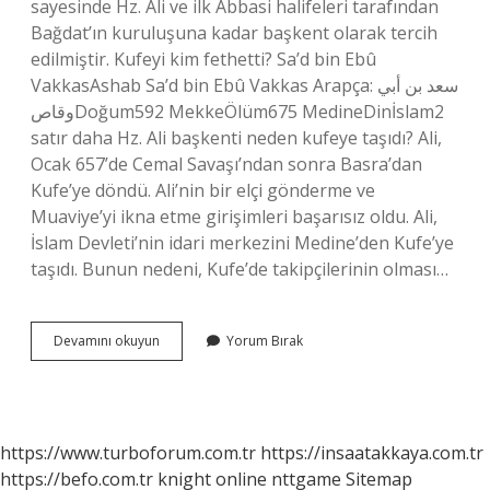
sayesinde Hz. Ali ve ilk Abbasi halifeleri tarafından
Bağdat’ın kuruluşuna kadar başkent olarak tercih
edilmiştir. Kufeyi kim fethetti? Sa’d bin Ebû
VakkasAshab Sa’d bin Ebû Vakkas Arapça: سعد بن أبي
وقاصDoğum592 MekkeÖlüm675 MedineDinİslam2
satır daha Hz. Ali başkenti neden kufeye taşıdı? Ali,
Ocak 657’de Cemal Savaşı’ndan sonra Basra’dan
Kufe’ye döndü. Ali’nin bir elçi gönderme ve
Muaviye’yi ikna etme girişimleri başarısız oldu. Ali,
İslam Devleti’nin idari merkezini Medine’den Kufe’ye
taşıdı. Bunun nedeni, Kufe’de takipçilerinin olması…
Kufe
Devamını okuyun
Yorum Bırak
Ne
Zaman
Kuruldu
https://www.turboforum.com.tr
https://insaatakkaya.com.tr
https://befo.com.tr
knight online
nttgame
Sitemap