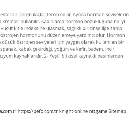
eron içeren ilaçlar tercih edilir. Ayrıca hormon seviyelerin
i kremler kullanılır. Kadınlarda hormon bozukluğuna ne iyi
cut kitle indeksine ulaşmak, sağlıklı bir cinselliğe sahip
mek östrojen hormonunu düzenlemeye yardımcı olur. Hormon
üşük östrojen seviyeleri için yaygın olarak kullanılan bir
Ispanak, kabak çekirdeği, yoğurt ve kefir, badem, incir,
yum kaynaklarıdır. 2- Yeşil, bitkisel kaynaklı besinlerden
a.com.tr
https://befo.com.tr
knight online
nttgame
Sitemap