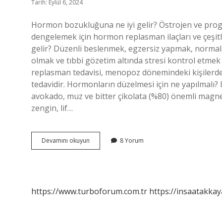
Tarih: Eylül 6, 2024
Hormon bozukluğuna ne iyi gelir? Östrojen ve progest
dengelemek için hormon replasman ilaçları ve çeşitl
gelir? Düzenli beslenmek, egzersiz yapmak, normal vü
olmak ve tıbbi gözetim altında stresi kontrol et
replasman tedavisi, menopoz dönemindeki kişilerde d
tedavidir. Hormonların düzelmesi için ne yapılmalı? 
avokado, muz ve bitter çikolata (%80) önemli magnez
zengin, lif…
Hormon
Devamını okuyun
8 Yorum
Bozukluğu
Için
Ne
Yapılmalı
https://www.turboforum.com.tr
https://insaatakkay