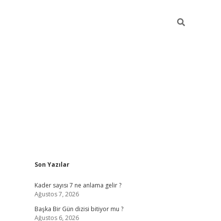
Sidebar
Son Yazılar
elexbet
betexper yeni gir
Kader sayısı 7 ne anlama gelir ?
Ağustos 7, 2026
Başka Bir Gün dizisi bitiyor mu ?
Ağustos 6, 2026