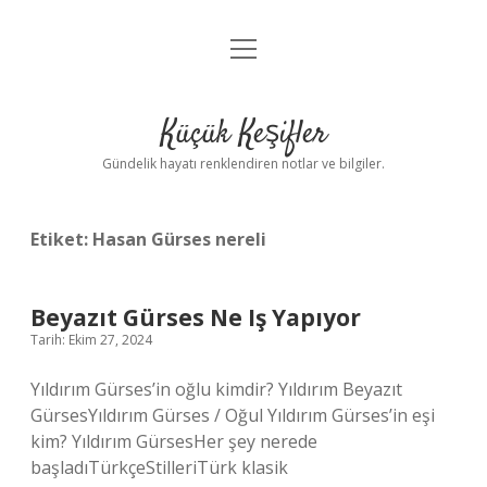
menüyü
Anasayfa
aç
Gizlilik Politikası
Küçük Keşifler
Yasal Uyarı
Gündelik hayatı renklendiren notlar ve bilgiler.
Hakkımızda
Etiket:
Hasan Gürses nereli
Beyazıt Gürses Ne Iş Yapıyor
Tarih: Ekim 27, 2024
Yıldırım Gürses’in oğlu kimdir? Yıldırım Beyazıt
GürsesYıldırım Gürses / Oğul Yıldırım Gürses’in eşi
kim? Yıldırım GürsesHer şey nerede
başladıTürkçeStilleriTürk klasik