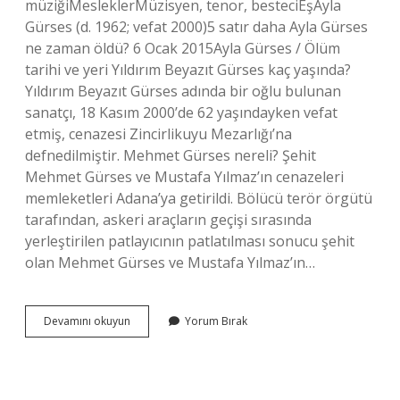
müziğiMesleklerMüzisyen, tenor, besteciEşAyla
Gürses (d. 1962; vefat 2000)5 satır daha Ayla Gürses
ne zaman öldü? 6 Ocak 2015Ayla Gürses / Ölüm
tarihi ve yeri Yıldırım Beyazıt Gürses kaç yaşında?
Yıldırım Beyazıt Gürses adında bir oğlu bulunan
sanatçı, 18 Kasım 2000’de 62 yaşındayken vefat
etmiş, cenazesi Zincirlikuyu Mezarlığı’na
defnedilmiştir. Mehmet Gürses nereli? Şehit
Mehmet Gürses ve Mustafa Yılmaz’ın cenazeleri
memleketleri Adana’ya getirildi. Bölücü terör örgütü
tarafından, askeri araçların geçişi sırasında
yerleştirilen patlayıcının patlatılması sonucu şehit
olan Mehmet Gürses ve Mustafa Yılmaz’ın…
Beyazıt
Devamını okuyun
Yorum Bırak
Gürses
Ne
Iş
Yapıyor