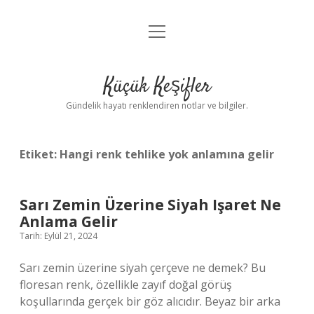
menüyü
Anasayfa
aç
Gizlilik Politikası
Küçük Keşifler
Yasal Uyarı
Gündelik hayatı renklendiren notlar ve bilgiler.
Hakkımızda
Etiket:
Hangi renk tehlike yok anlamına gelir
Sarı Zemin Üzerine Siyah Işaret Ne
Anlama Gelir
Tarih: Eylül 21, 2024
Sarı zemin üzerine siyah çerçeve ne demek? Bu
floresan renk, özellikle zayıf doğal görüş
koşullarında gerçek bir göz alıcıdır. Beyaz bir arka