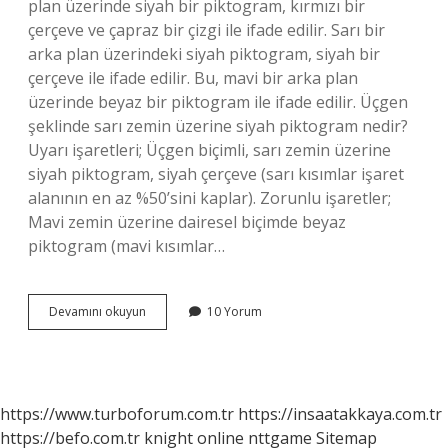
plan üzerinde siyah bir piktogram, kırmızı bir
çerçeve ve çapraz bir çizgi ile ifade edilir. Sarı bir
arka plan üzerindeki siyah piktogram, siyah bir
çerçeve ile ifade edilir. Bu, mavi bir arka plan
üzerinde beyaz bir piktogram ile ifade edilir. Üçgen
şeklinde sarı zemin üzerine siyah piktogram nedir?
Uyarı işaretleri; Üçgen biçimli, sarı zemin üzerine
siyah piktogram, siyah çerçeve (sarı kısımlar işaret
alanının en az %50’sini kaplar). Zorunlu işaretler;
Mavi zemin üzerine dairesel biçimde beyaz
piktogram (mavi kısımlar…
Sarı
Devamını okuyun
10 Yorum
Zemin
Üzerine
Siyah
Işaret
Ne
https://www.turboforum.com.tr
https://insaatakkaya.com.tr
Anlama
https://befo.com.tr
knight online
nttgame
Sitemap
Gelir