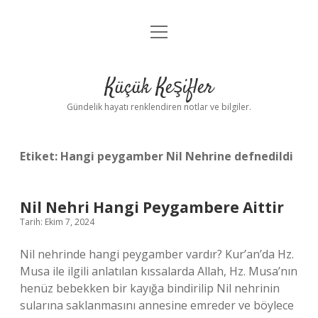
menüyü
Anasayfa
aç
Gizlilik Politikası
Küçük Keşifler
Yasal Uyarı
Gündelik hayatı renklendiren notlar ve bilgiler.
Hakkımızda
Etiket:
Hangi peygamber Nil Nehrine defnedildi
Nil Nehri Hangi Peygambere Aittir
Tarih: Ekim 7, 2024
Nil nehrinde hangi peygamber vardır? Kur’an’da Hz.
Musa ile ilgili anlatılan kıssalarda Allah, Hz. Musa’nın
henüz bebekken bir kayığa bindirilip Nil nehrinin
sularına saklanmasını annesine emreder ve böylece