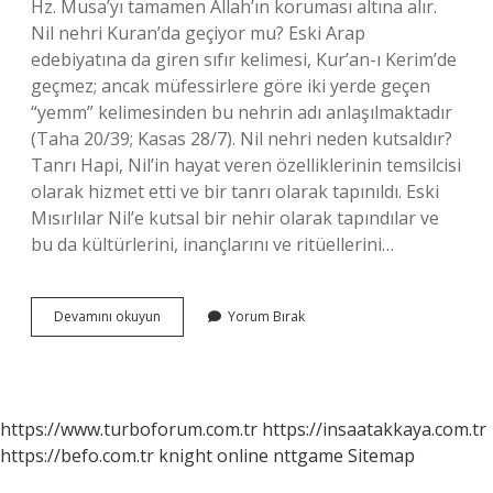
Hz. Musa’yı tamamen Allah’ın koruması altına alır.
Nil nehri Kuran’da geçiyor mu? Eski Arap
edebiyatına da giren sıfır kelimesi, Kur’an-ı Kerim’de
geçmez; ancak müfessirlere göre iki yerde geçen
“yemm” kelimesinden bu nehrin adı anlaşılmaktadır
(Taha 20/39; Kasas 28/7). Nil nehri neden kutsaldır?
Tanrı Hapi, Nil’in hayat veren özelliklerinin temsilcisi
olarak hizmet etti ve bir tanrı olarak tapınıldı. Eski
Mısırlılar Nil’e kutsal bir nehir olarak tapındılar ve
bu da kültürlerini, inançlarını ve ritüellerini…
Nil
Devamını okuyun
Yorum Bırak
Nehri
Hangi
Peygambere
Aittir
https://www.turboforum.com.tr
https://insaatakkaya.com.tr
https://befo.com.tr
knight online
nttgame
Sitemap