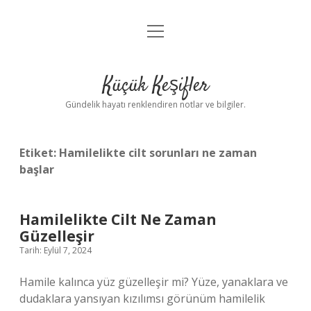
menüyü
Anasayfa
aç
Gizlilik Politikası
Küçük Keşifler
Yasal Uyarı
Gündelik hayatı renklendiren notlar ve bilgiler.
Hakkımızda
Etiket:
Hamilelikte cilt sorunları ne zaman
başlar
Hamilelikte Cilt Ne Zaman
Güzelleşir
Tarih: Eylül 7, 2024
Hamile kalınca yüz güzelleşir mi? Yüze, yanaklara ve
dudaklara yansıyan kızılımsı görünüm hamilelik