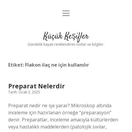
menüyü
Anasayfa
aç
Gizlilik Politikası
Küçük Keşifler
Yasal Uyarı
Gündelik hayatı renklendiren notlar ve bilgiler.
Hakkımızda
Etiket:
Flakon ilaç ne için kullanılır
Preparat Nelerdir
Tarih: Ocak 3, 2025
Preparat nedir ne işe yarar? Mikroskop altında
inceleme için hazırlanan örneğe “preparasyon”
denir. Preparatlar, inceleme amacıyla kültürlerden
veya hastalıklı maddelerden (patolojik sıvılar,