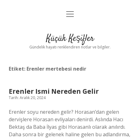
menüyü
Anasayfa
aç
Gizlilik Politikası
Küçük Keşifler
Yasal Uyarı
Gündelik hayatı renklendiren notlar ve bilgiler.
Hakkımızda
Etiket:
Erenler mertebesi nedir
Erenler Ismi Nereden Gelir
Tarih: Aralık 20, 2024
Erenler soyu nereden gelir? Horasan’dan gelen
dervişlere Horasan evliyaları denirdi. Aslında Hacı
Bektaş da Baba İlyas gibi Horasanlı olarak anılırdı.
Daha sonra bir gelenek haline gelen bu adlandırma,