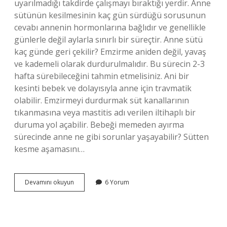
uyarılmadığı takdirde çalışmayı bıraktığı yerdir. Anne
sütünün kesilmesinin kaç gün sürdüğü sorusunun
cevabı annenin hormonlarına bağlıdır ve genellikle
günlerle değil aylarla sınırlı bir süreçtir. Anne sütü
kaç günde geri çekilir? Emzirme aniden değil, yavaş
ve kademeli olarak durdurulmalıdır. Bu sürecin 2-3
hafta sürebileceğini tahmin etmelisiniz. Ani bir
kesinti bebek ve dolayısıyla anne için travmatik
olabilir. Emzirmeyi durdurmak süt kanallarının
tıkanmasına veya mastitis adı verilen iltihaplı bir
duruma yol açabilir. Bebeği memeden ayırma
sürecinde anne ne gibi sorunlar yaşayabilir? Sütten
kesme aşamasını…
Bebeğin
Devamını okuyun
6 Yorum
Memeyi
Unutması
Kaç
Gün