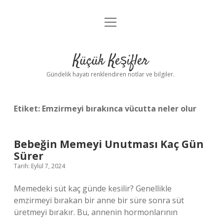
menüyü
Anasayfa
aç
Gizlilik Politikası
Küçük Keşifler
Yasal Uyarı
Gündelik hayatı renklendiren notlar ve bilgiler.
Hakkımızda
Etiket:
Emzirmeyi bırakınca vücutta neler olur
Bebeğin Memeyi Unutması Kaç Gün
Sürer
Tarih: Eylül 7, 2024
Memedeki süt kaç günde kesilir? Genellikle
emzirmeyi bırakan bir anne bir süre sonra süt
üretmeyi bırakır. Bu, annenin hormonlarının