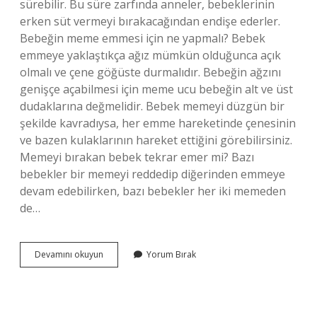
sürebilir. Bu süre zarfında anneler, bebeklerinin
erken süt vermeyi bırakacağından endişe ederler.
Bebeğin meme emmesi için ne yapmalı? Bebek
emmeye yaklaştıkça ağız mümkün olduğunca açık
olmalı ve çene göğüste durmalıdır. Bebeğin ağzını
genişçe açabilmesi için meme ucu bebeğin alt ve üst
dudaklarına değmelidir. Bebek memeyi düzgün bir
şekilde kavradıysa, her emme hareketinde çenesinin
ve bazen kulaklarının hareket ettiğini görebilirsiniz.
Memeyi bırakan bebek tekrar emer mi? Bazı
bebekler bir memeyi reddedip diğerinden emmeye
devam edebilirken, bazı bebekler her iki memeden
de…
Meme
Devamını okuyun
Yorum Bırak
Reddi
Yapan
Bebek
Nasıl