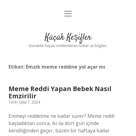
menüyü
Anasayfa
aç
Gizlilik Politikası
Küçük Keşifler
Yasal Uyarı
Gündelik hayatı renklendiren notlar ve bilgiler.
Hakkımızda
Etiket:
Emzik meme reddine yol açar mı
Meme Reddi Yapan Bebek Nasıl
Emzirilir
Tarih: Eylül 7, 2024
Emmeyi reddetme ne kadar sürer? Meme reddi
başladıktan sonra, iki ila dört gün içinde
kendiliğinden geçer, bazen bir haftaya kadar