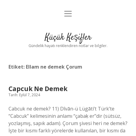
menüyü
Anasayfa
aç
Gizlilik Politikası
Küçük Keşifler
Yasal Uyarı
Gündelik hayatı renklendiren notlar ve bilgiler.
Hakkımızda
Etiket:
Ellam ne demek Çorum
Capcuk Ne Demek
Tarih: Eylül 7, 2024
Cabcuk ne demek? 11) Dîvān-ü Lügāti’t Türk’te
“Cabcuk” kelimesinin anlamı “çabaḳ er”dir (sütsüz,
yozlaşmış, sapık adam). Çorum şivesi heri ne demek?
İşte bir kısmı farklı yörelerde kullanılan, bir kısmı da