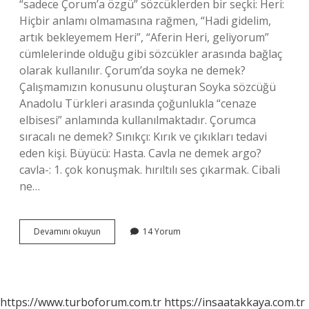
“sadece Çorum’a özgü” sözcüklerden bir seçki: Heri:
Hiçbir anlamı olmamasına rağmen, “Hadi gidelim,
artık bekleyemem Heri”, “Aferin Heri, geliyorum”
cümlelerinde olduğu gibi sözcükler arasında bağlaç
olarak kullanılır. Çorum’da soyka ne demek?
Çalışmamızın konusunu oluşturan Soyka sözcüğü
Anadolu Türkleri arasında çoğunlukla “cenaze
elbisesi” anlamında kullanılmaktadır. Çorumca
sıracalı ne demek? Sınıkçı: Kırık ve çıkıkları tedavi
eden kişi. Büyücü: Hasta. Cavla ne demek argo?
cavla-: 1. çok konuşmak. hırıltılı ses çıkarmak. Cibali
ne…
Capcuk
Devamını okuyun
14 Yorum
Ne
Demek
https://www.turboforum.com.tr
https://insaatakkaya.com.tr