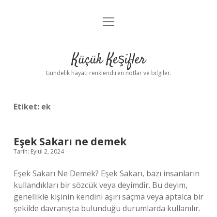
menüyü
Anasayfa
aç
Gizlilik Politikası
Küçük Keşifler
Yasal Uyarı
Gündelik hayatı renklendiren notlar ve bilgiler.
Hakkımızda
Etiket:
ek
Eşek Sakarı ne demek
Tarih: Eylül 2, 2024
Eşek Sakarı Ne Demek? Eşek Sakarı, bazı insanların
kullandıkları bir sözcük veya deyimdir. Bu deyim,
genellikle kişinin kendini aşırı saçma veya aptalca bir
şekilde davranışta bulunduğu durumlarda kullanılır.