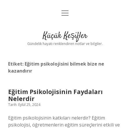
menüyü
Anasayfa
aç
Gizlilik Politikası
Küçük Keşifler
Yasal Uyarı
Gündelik hayatı renklendiren notlar ve bilgiler.
Hakkımızda
Etiket:
Eğitim psikolojisini bilmek bize ne
kazandırır
Eğitim Psikolojisinin Faydaları
Nelerdir
Tarih: Eylül 25, 2024
Eğitim psikolojisinin katkıları nelerdir? Eğitim
psikolojisi, öğretmenlerin eğitim süreçlerini etkili ve