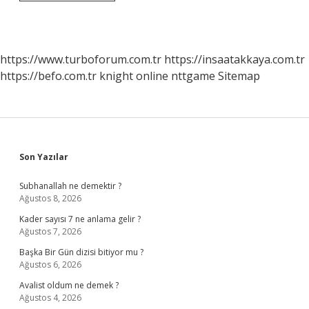
Psikolojisinin
Faydaları
Nelerdir
https://www.turboforum.com.tr
https://insaatakkaya.com.tr
https://befo.com.tr
knight online
nttgame
Sitemap
Sidebar
Son Yazılar
Subhanallah ne demektir ?
Ağustos 8, 2026
Kader sayısı 7 ne anlama gelir ?
Ağustos 7, 2026
Başka Bir Gün dizisi bitiyor mu ?
Ağustos 6, 2026
Avalist oldum ne demek ?
Ağustos 4, 2026