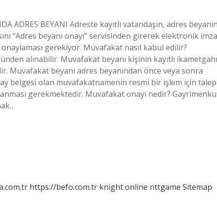
MDA ADRES BEYANI Adreste kayıtlı vatandaşın, adres beyanın
sını “Adres beyanı onayı” servisinden girerek elektronik imza
onaylaması gerekiyor. Muvafakat nasıl kabul edilir?
nden alınabilir. Muvafakat beyanı kişinin kayıtlı ikametgah
lidir. Muvafakat beyanı adres beyanından önce veya sonra
y belgesi olan muvafakatnamenin resmi bir işlem için talep
lanması gerekmektedir. Muvafakat onayı nedir? Gayrimenku
tmak…
a.com.tr
https://befo.com.tr
knight online
nttgame
Sitemap