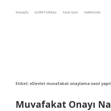
Anasayfa
Gizlilik Politikası
Yasal Uyarı
Hakkımızda
Etiket:
eDevlet muvafakat onaylama nasıl yapıl
Muvafakat Onayı Nas