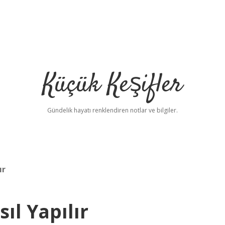
Küçük Keşifler
Gündelik hayatı renklendiren notlar ve bilgiler.
ır
ıl Yapılır