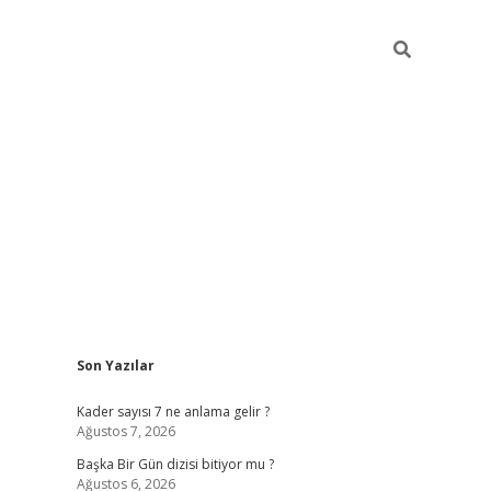
Sidebar
Son Yazılar
elexbet
betexper yeni gir
Kader sayısı 7 ne anlama gelir ?
Ağustos 7, 2026
Başka Bir Gün dizisi bitiyor mu ?
Ağustos 6, 2026