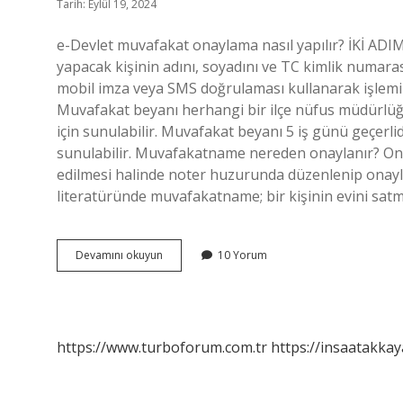
Tarih: Eylül 19, 2024
e-Devlet muvafakat onaylama nasıl yapılır? İKİ ADI
yapacak kişinin adını, soyadını ve TC kimlik numara
mobil imza veya SMS doğrulaması kullanarak işlemi 
Muvafakat beyanı herhangi bir ilçe nüfus müdürlüğü
için sunulabilir. Muvafakat beyanı 5 iş günü geçer
sunulabilir. Muvafakatname nereden onaylanır? Ona
edilmesi halinde noter huzurunda düzenlenip onay
literatüründe muvafakatname; bir kişinin evini sa
Muvafakat
Devamını okuyun
10 Yorum
Onayı
Nasıl
Yapılır
https://www.turboforum.com.tr
https://insaatakkay