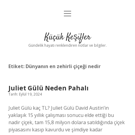
menüyü
Anasayfa
aç
Gizlilik Politikası
Küçük Keşifler
Yasal Uyarı
Gündelik hayatı renklendiren notlar ve bilgiler.
Hakkımızda
Etiket:
Dünyanın en zehirli çiçeği nedir
Juliet Gülü Neden Pahalı
Tarih: Eylül 19, 2024
Juliet Gülü kaç TL? Juliet Gülü David Austin’in
yaklaşık 15 yıllık çalışması sonucu elde ettiği bu
nadir çiçek, tam 15,8 milyon dolara satıldığında çiçek
piyasasını kasıp kavurdu ve şimdiye kadar