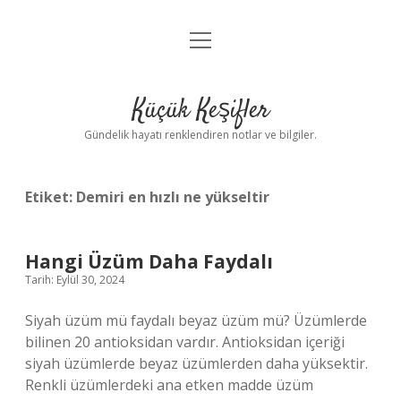
menüyü
Anasayfa
aç
Gizlilik Politikası
Küçük Keşifler
Yasal Uyarı
Gündelik hayatı renklendiren notlar ve bilgiler.
Hakkımızda
Etiket:
Demiri en hızlı ne yükseltir
Hangi Üzüm Daha Faydalı
Tarih: Eylül 30, 2024
Siyah üzüm mü faydalı beyaz üzüm mü? Üzümlerde
bilinen 20 antioksidan vardır. Antioksidan içeriği
siyah üzümlerde beyaz üzümlerden daha yüksektir.
Renkli üzümlerdeki ana etken madde üzüm