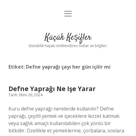
menüyü
Anasayfa
aç
Gizlilik Politikası
Küçük Keşifler
Yasal Uyarı
Gündelik hayatı renklendiren notlar ve bilgiler.
Hakkımızda
Etiket:
Defne yaprağı çayı her gün içilir mi
Defne Yaprağı Ne Işe Yarar
Tarih: Ekim 26, 2024
Kuru defne yaprağı nerelerde kullanılır? Defne
yaprağı, çeşitli yemek ve içeceklere lezzet katmak
veya sağlık amaçlı kullanılabilen çok yönlü bir
bitkidir. Özellikle et yemeklerine, çorbalara, soslara