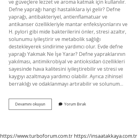
ve güveçlere lezzet ve aroma katmak için kullanılır.
Defne yaprağı hangi hastalıklara iyi gelir? Defne
yaprağı, antibakteriyel, antienflamatuar ve
antikanser özellikleriyle mantar enfeksiyonlarını ve
H. pylori gibi mide bakterilerini önler, stresi azaltır,
solunumu iyileştirir ve metabolik sağlığı
destekleyerek sindirime yardımcı olur. Evde defne
yaprağı Yakmak Ne İşe Yarar? Defne yapraklarının
yakılması, antimikrobiyal ve antioksidan özellikleri
sayesinde hava kalitesini iyileştirebilir ve stresi ve
kaygıyı azaltmaya yardımcı olabilir. Ayrıca zihinsel
berraklığı ve odaklanmayı artırabilir ve solunum…
Defne
Devamını okuyun
Yorum Bırak
Yaprağı
Ne
Işe
Yarar
https://www.turboforum.com.tr
https://insaatakkaya.com.tr