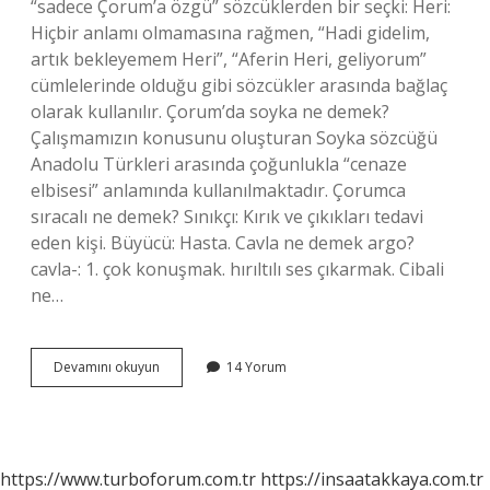
“sadece Çorum’a özgü” sözcüklerden bir seçki: Heri:
Hiçbir anlamı olmamasına rağmen, “Hadi gidelim,
artık bekleyemem Heri”, “Aferin Heri, geliyorum”
cümlelerinde olduğu gibi sözcükler arasında bağlaç
olarak kullanılır. Çorum’da soyka ne demek?
Çalışmamızın konusunu oluşturan Soyka sözcüğü
Anadolu Türkleri arasında çoğunlukla “cenaze
elbisesi” anlamında kullanılmaktadır. Çorumca
sıracalı ne demek? Sınıkçı: Kırık ve çıkıkları tedavi
eden kişi. Büyücü: Hasta. Cavla ne demek argo?
cavla-: 1. çok konuşmak. hırıltılı ses çıkarmak. Cibali
ne…
Capcuk
Devamını okuyun
14 Yorum
Ne
Demek
https://www.turboforum.com.tr
https://insaatakkaya.com.tr