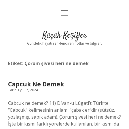
menüyü
Anasayfa
aç
Gizlilik Politikası
Küçük Keşifler
Yasal Uyarı
Gündelik hayatı renklendiren notlar ve bilgiler.
Hakkımızda
Etiket:
Çorum şivesi heri ne demek
Capcuk Ne Demek
Tarih: Eylül 7, 2024
Cabcuk ne demek? 11) Dîvān-ü Lügāti’t Türk’te
“Cabcuk” kelimesinin anlamı “çabaḳ er”dir (sütsüz,
yozlaşmış, sapık adam). Çorum şivesi heri ne demek?
İşte bir kısmı farklı yörelerde kullanılan, bir kısmı da